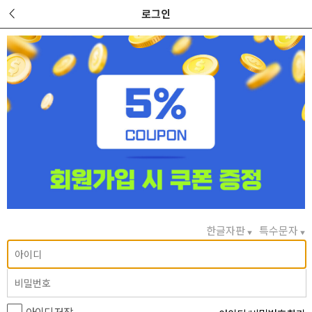
로그인
한글자판
특수문자
▼
▼
아이디 저장