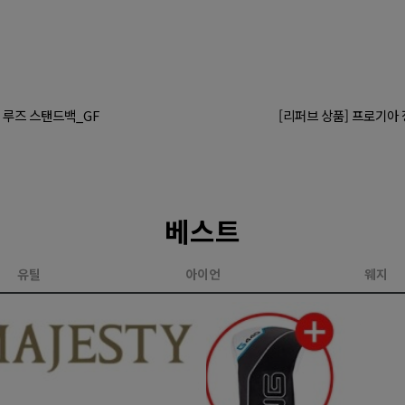
 루즈 스탠드백_GF
[리퍼브 상품] 프로기아 정
베스트
유틸
아이언
웨지