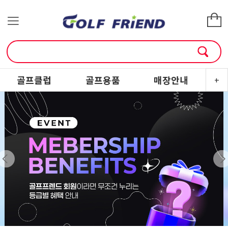
골프클럽
골프용품
매장안내
소
+