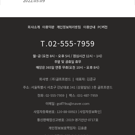
2022.05.09
회사소개
이용약관
개인정보처리방침
이용안내
PC버전
T.02-555-7959
월~금 (오전 8시 ~ 오후 5시 / 점심시간 12시 ~ 1시)
주말 및 공휴일 휴무
매장은 365일 연중 무휴(오전 10시 ~ 오후 8시)
회사명
:
(주)골프프렌드
| 대표자
:
김준규
주소
:
서울특별시 서초구 강남대로 341 (삼원빌딩) 3층 골프프렌드
전화
:
02-555-7959
| 팩스
:
031-487-7959
이메일
:
golf79ss@naver.com
사업자등록번호
:
120-88-00923
[사업자정보확인]
통신판매업신고번호
:
2019-경기안산-0717호
개인정보보호책임자
:
김효훈