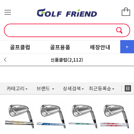
골프클럽
골프용품
매장안내
소
+
신품클럽(2,112)
카테고리
브랜드
상세검색
최근등록순